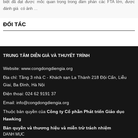
biệt đã đạt được mốc quan trọng trong đàm phán các FTA lớn, được
đánh giá có ảnh ...
ĐỐI TÁC
TRUNG TÂM DIỄN GIẢ VÀ THUYẾT TRÌNH
Website: www.congdongdiengia.org
Địa chỉ: Tầng 3 nhà C - Khách sạn La Thành 218 Đội Cấn, Liễu
Giai, Ba Đình, Hà Nội
Điện thoại: 024 62 9191 37
Email: info@congdongdiengia.org
Thuộc bản quyền của
Công ty Cổ phần Phát triển Giáo dục
Hawking
Bản quyền và thương hiệu và miễn trừ trách nhiệm
DANH MỤC